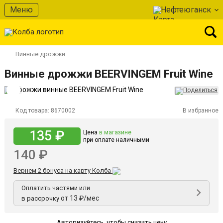
Меню
Нефтеюганск
Винные дрожжи
Винные дрожжи BEERVINGEM Fruit Wine
Код товара:
8670002
В избранное
135 ₽
Цена
в магазине
при оплате наличными
140 ₽
Вернем 2 бонуса на карту Колба
Оплатить частями или
от 13 ₽/мес
в рассрочку
Авторизуйтесь
,
чтобы снизить цену