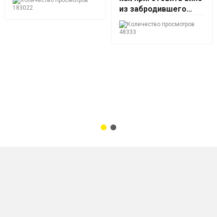
183022
из забродившего
варенья
48333