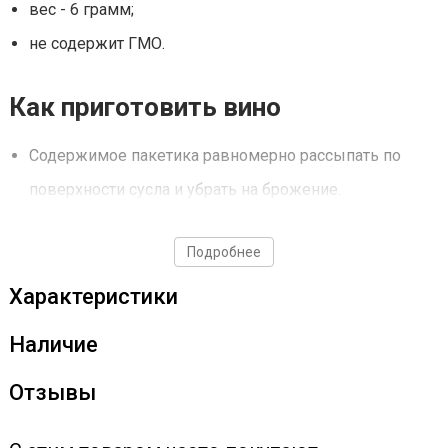
вес - 6 грамм;
не содержит ГМО.
Как приготовить вино
Содержимое пакетика равномерно рассыпать по
поверхности сусла и убрать на брожение.
Предварительное разбраживание не требуется.
Подробнее
Срок годности - 24 месяца.
Дрожжи использовать строго по инструкции!
Характеристики
Наличие
Отзывы