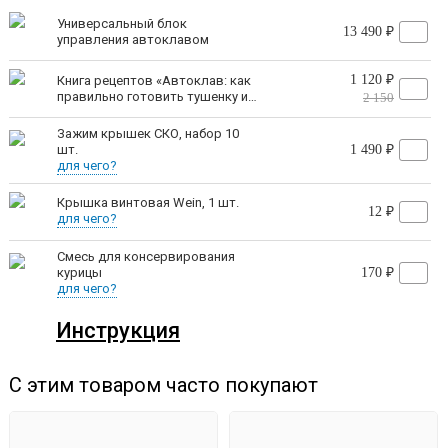
уплотнение, обеспечивающее полную герметичность.
Универсальный блок
13 490 ₽
управления автоклавом
Никаких рым-болтов и гаек!
Теперь установка крышки
1 120 ₽
Книга рецептов «Автоклав: как
правильно готовить тушенку и
2 150
не отнимает много времени и сил.
другие консервы» | Константин
Поляков
Зажим крышек СКО, набор 10
шт.
1 490 ₽
Автоматический выход на
для чего?
рабочий режим
Крышка винтовая Wein, 1 шт.
12 ₽
для чего?
Умный клапан продувки сам стравит
Смесь для консервирования
воздух в паровом режиме
курицы
170 ₽
для чего?
Инструкция
Вам не нужно вручную закрывать клапан после
С этим товаром часто покупают
стравливания воздуха. Он автоматически закроется в
нужный момент под действием внутреннего давления